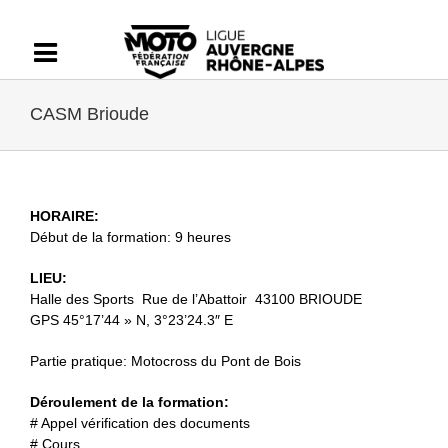
Passer
au
contenu
CASM Brioude
HORAIRE:
Début de la formation: 9 heures
LIEU:
Halle des Sports Rue de l’Abattoir 43100 BRIOUDE
GPS 45°17’44 » N, 3°23’24.3″ E
Partie pratique: Motocross du Pont de Bois
Déroulement de la formation:
# Appel vérification des documents
# Cours