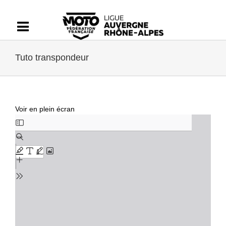
Passer
au
contenu
Tuto transpondeur
Voir en plein écran
Aller
au
contenu
PDF