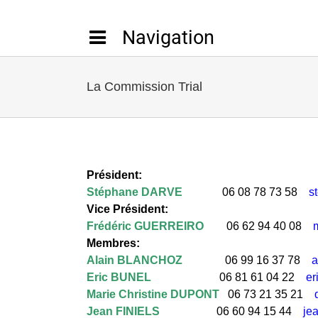
Passer
au
contenu
La Commission Trial
Président:
Stéphane DARVE 
             06 08 78 73 58    
s
Vice 
Frédéric GUERREIRO
        06 62 94 40 08    
Membres:
Alain BLANCHOZ
               06 99 16 37 78    
a
Eric BUNEL
                        06 81 61 04 22    
er
Marie Christine DUPONT
   06 73 21 35 21    
Jean FINIELS
                    06 60 94 15 44    
jea