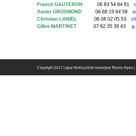
Franck GAUTERON
            06 83 54 84 91    
Xavier GROSMOND
           06 68 19 64 59    
x
Christian LANIEL
              06 08 02 05 53    
ch
Gilles MARTINET
              07 62 35 39 43     
g
Copyright 2017 Ligue Motocycliste Auvergne Rhone Alpes |