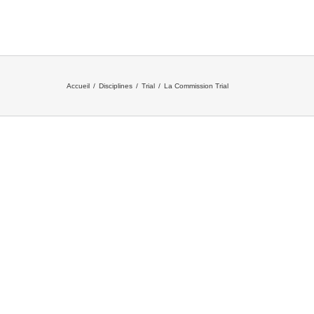
Accueil
/
Disciplines
/
Trial
/
La Commission Trial