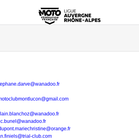
tephane.darve@wanadoo.fr
motoclubmontlucon@gmail.com
lain.blanchoz@wanadoo.fr
ic.bunel@wanadoo.fr
dupont.mariechristine@orange.fr
n.finiels@trial-club.com