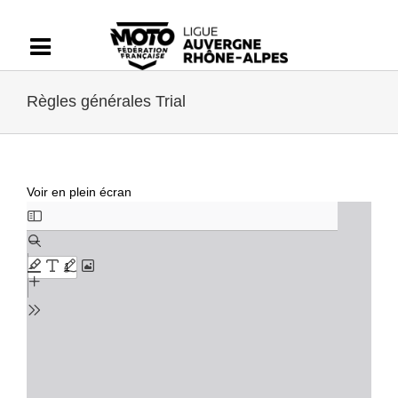
Passer
au
contenu
Règles générales Trial
Voir en plein écran
Aller
au
contenu
PDF