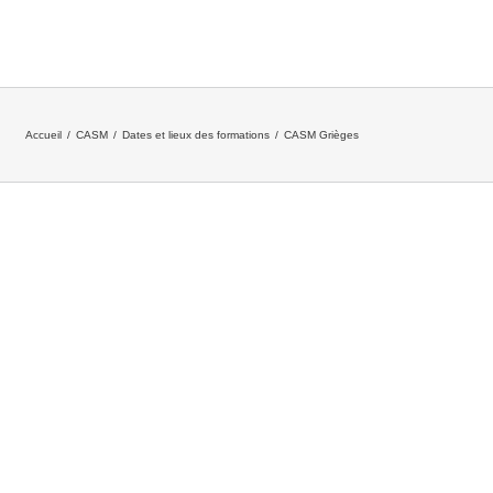
Accueil
/
CASM
/
Dates et lieux des formations
/
CASM Grièges