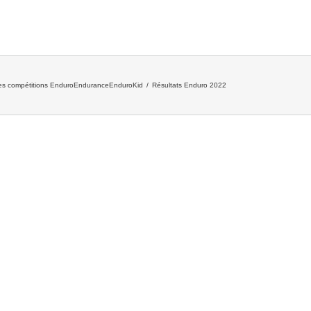
des compétitions EnduroEnduranceEnduroKid
/
Résultats Enduro 2022