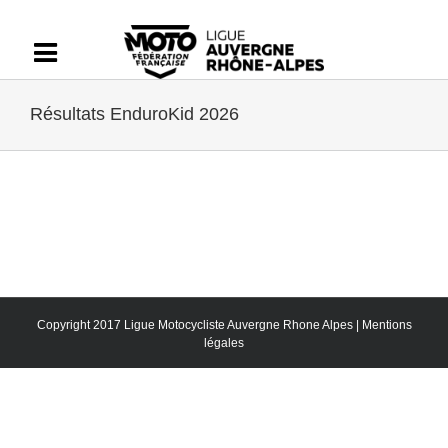
Passer
au
contenu
Résultats EnduroKid 2026
Copyright 2017 Ligue Motocycliste Auvergne Rhone Alpes |
Mentions
légales