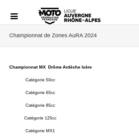
Passer
au
contenu
Championnat de Zones AuRA 2024
Championnat MX Drôme Ardèche Isère
Catégorie 50cc
Catégorie 65cc
Catégor
i
e 85cc
Catégorie 125cc
Catégorie MX1