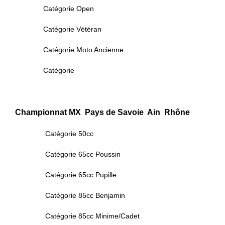
Catégorie Open
Catégorie Vétéran
Catégorie Moto Ancienne
Catégorie
Championnat MX Pays de Savoie Ain Rhône
Catégorie 50cc
Catégorie 65cc Poussin
Catégorie 65cc Pupille
Catégorie 85cc Benjamin
Catégorie 85cc Minime/Cadet