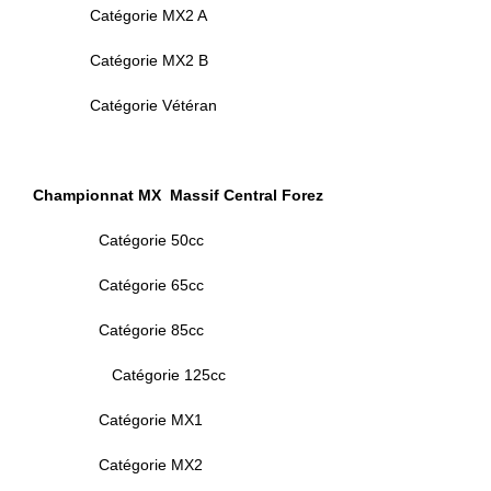
Catégorie MX2
A
Catégorie MX2 B
Catégorie Vétéran
Championnat MX Massif Central Forez
Catégorie 50cc
Catégorie 65cc
Catégorie 85cc
Catégorie 125cc
Catégorie MX1
Catégorie MX2