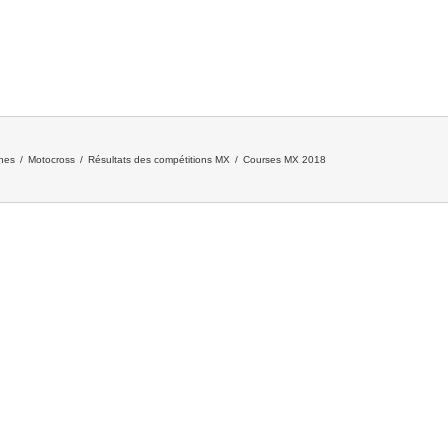
ines
/
Motocross
/
Résultats des compétitions MX
/
Courses MX 2018