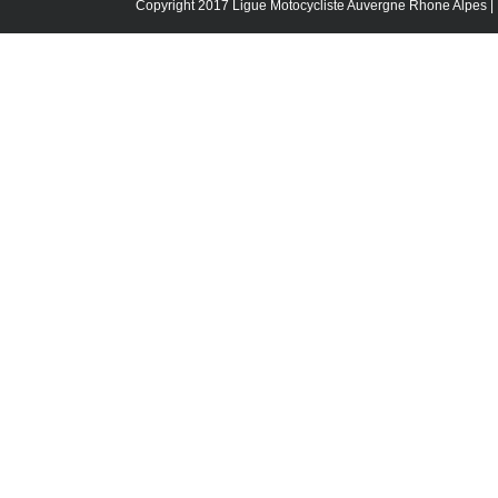
Copyright 2017 Ligue Motocycliste Auvergne Rhone Alpes |