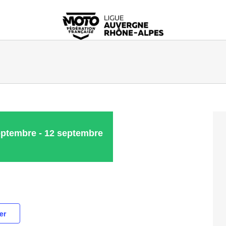
eptembre
-
12 septembre
er