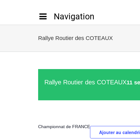
Passer
au
contenu
Rallye Routier des COTEAUX
Rallye Routier des COTEAUX
11 s
Championnat de FRANCE
Ajouter au calendri