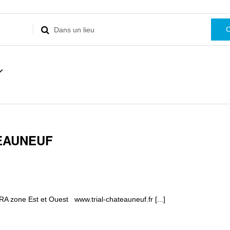
Renseignez
le
lieu.
Rechercher
pour
Évènements
nnez
par
lieu.
TEAUNEUF
 zone Est et Ouest www.trial-chateauneuf.fr [...]