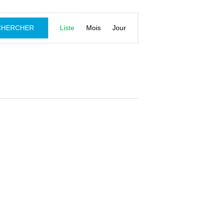
Navigation
CHERCHER
Liste
Mois
Jour
de
vues
Évènement