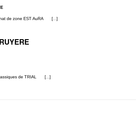
YE
nnat de zone EST AuRA [...]
 TRUYERE
lassiques de TRIAL [...]