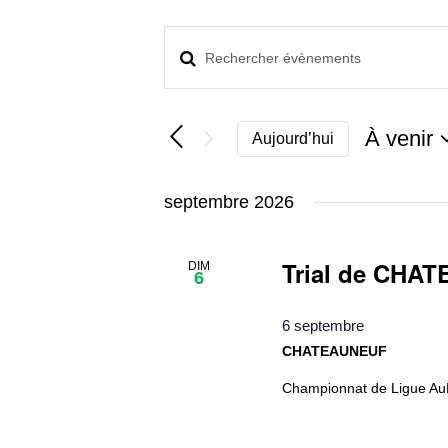
Évènements
Saisir
Recherche
mot-
clé.
et
Rechercher
navigation
À venir
Aujourd’hui
Évènements
de
par
Sélectio
mot-
vues
une
septembre 2026
clé.
Évènements
date.
Trial de CHA
DIM
6
6 septembre
CHATEAUNEUF
Championnat de Ligue AuRA