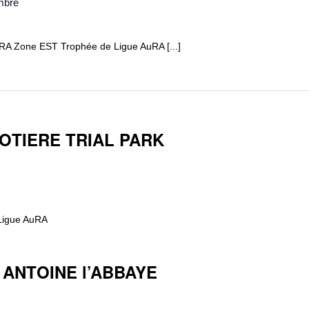
mbre
A Zone EST Trophée de Ligue AuRA [...]
 COTIERE TRIAL PARK
al Ligue AuRA
T ANTOINE l’ABBAYE