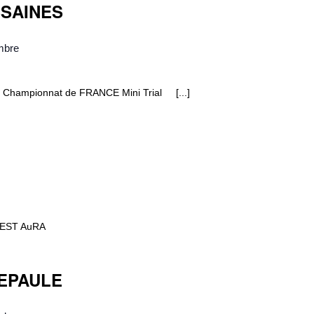
NSSAINES
mbre
Championnat de FRANCE Mini Trial [...]
e OUEST AuRA
HEPAULE