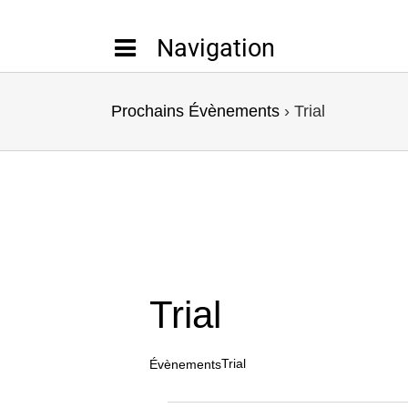
Passer
au
contenu
Prochains Évènements
› Trial
Trial
Trial
Évènements