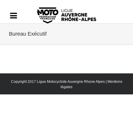
Passer
au
contenu
Bureau Exécutif
Copyright 2017 Ligue Motocycliste Auvergne Rhone Alpes |
Mentions
légales