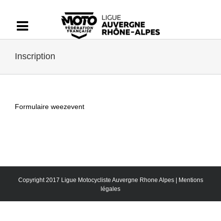
Passer
au
contenu
Inscription
Formulaire weezevent
Copyright 2017 Ligue Motocycliste Auvergne Rhone Alpes |
Mentions
légales