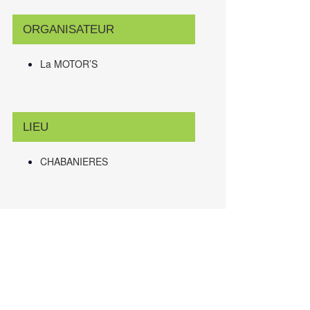
ORGANISATEUR
La MOTOR’S
LIEU
CHABANIERES