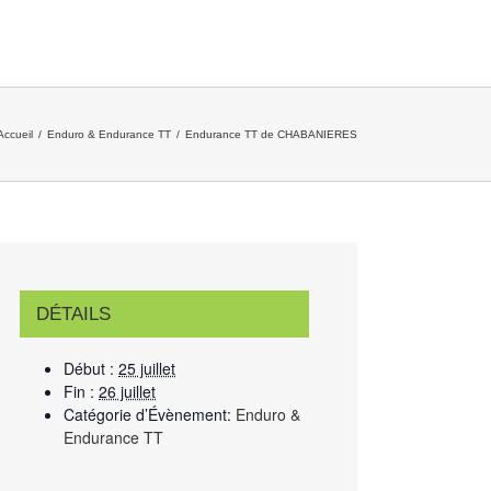
Accueil
/
Enduro & Endurance TT
/
Endurance TT de CHABANIERES
DÉTAILS
Début :
25 juillet
Fin :
26 juillet
Catégorie d’Évènement:
Enduro &
Endurance TT