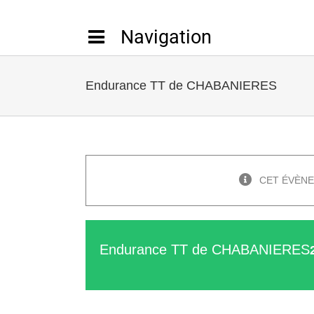
Passer
au
contenu
Endurance TT de CHABANIERES
CET ÉVÈNE
Endurance TT de CHABANIERES