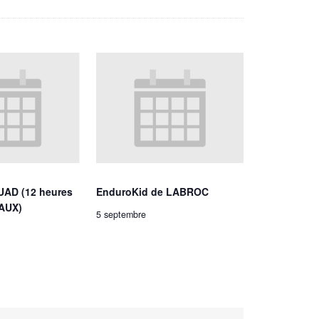
UAD (12 heures
EnduroKid de LABROC
AUX)
5 septembre