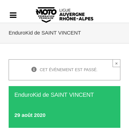
Passer
au
contenu
EnduroKid de SAINT VINCENT
×
CET ÉVÈNEMENT EST PASSÉ.
EnduroKid de SAINT VINCENT
29 août 2020