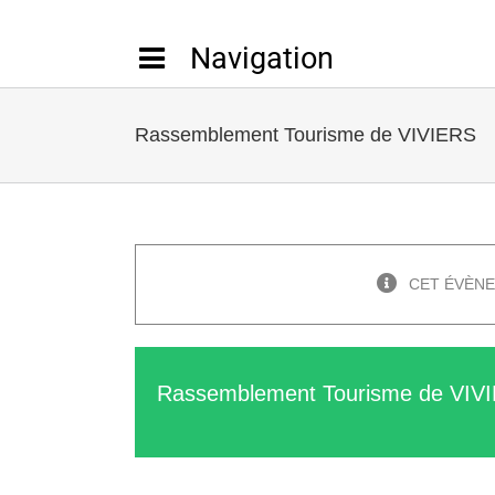
Passer
au
contenu
Rassemblement Tourisme de VIVIERS
CET ÉVÈNE
Rassemblement Tourisme de VIV