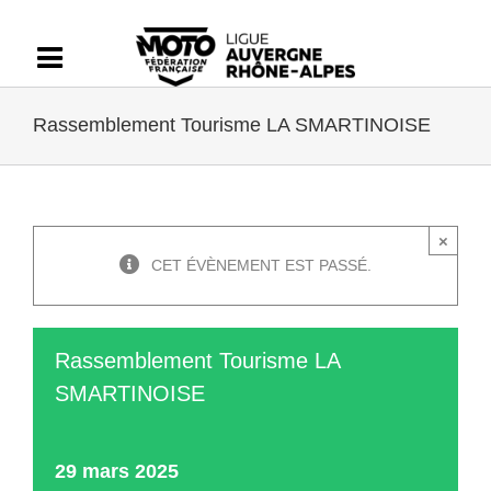
Passer
au
contenu
Rassemblement Tourisme LA SMARTINOISE
×
CET ÉVÈNEMENT EST PASSÉ.
Rassemblement Tourisme LA
SMARTINOISE
29 mars 2025