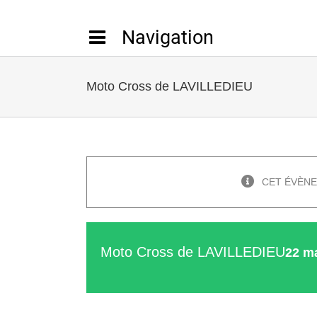
Passer
au
contenu
Moto Cross de LAVILLEDIEU
CET ÉVÈNE
Moto Cross de LAVILLEDIEU
22 m