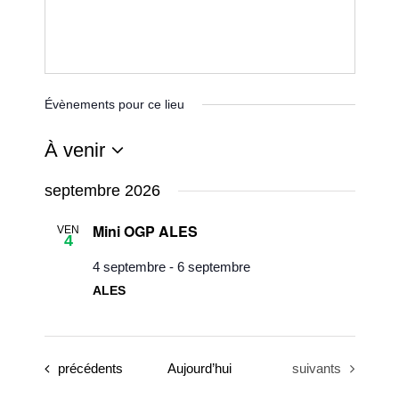
Évènements pour ce lieu
À venir
Sélectionnez
septembre 2026
une
Mini OGP ALES
VEN
date.
4
4 septembre
-
6 septembre
ALES
Évènements
Évènements
précédents
Aujourd’hui
suivants