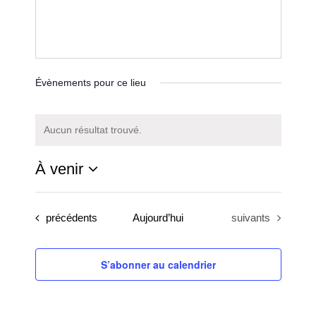
Évènements pour ce lieu
Aucun résultat trouvé.
Notice
À venir
Sélectionnez
une
Évènements
Évènements
précédents
Aujourd’hui
suivants
date.
S’abonner au calendrier