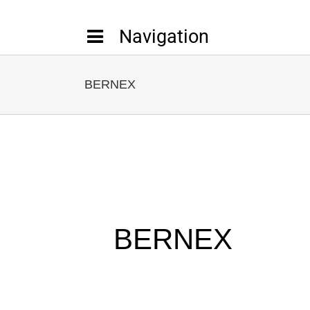
Passer
au
contenu
BERNEX
BERNEX