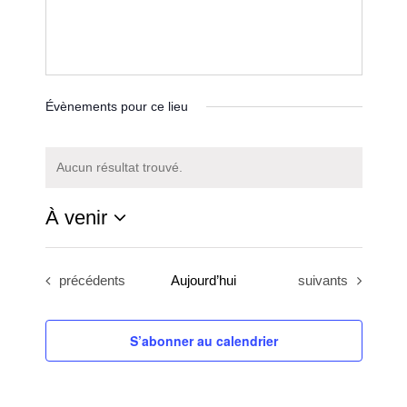
Évènements pour ce lieu
Aucun résultat trouvé.
Notice
À venir
Sélectionnez
une
Évènements
Évènements
précédents
Aujourd’hui
suivants
date.
S’abonner au calendrier