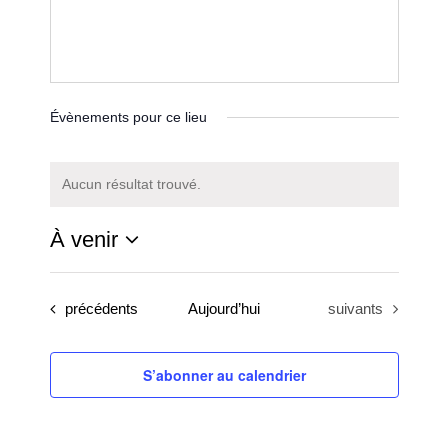
Évènements pour ce lieu
Aucun résultat trouvé.
Notice
À venir
Sélectionnez
une
Évènements
Évènements
précédents
Aujourd’hui
suivants
date.
S’abonner au calendrier