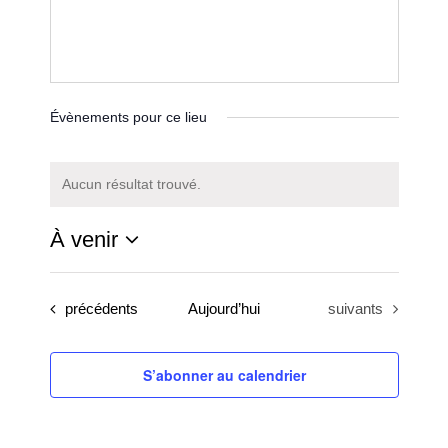
Évènements pour ce lieu
Aucun résultat trouvé.
Notice
À venir
Sélectionnez
une
Évènements
Évènements
précédents
Aujourd’hui
suivants
date.
S’abonner au calendrier