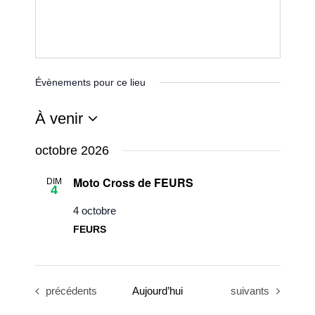
Évènements pour ce lieu
À venir
Sélectionnez
octobre 2026
une
Moto Cross de FEURS
DIM
date.
4
4 octobre
FEURS
Évènements
Évènements
précédents
Aujourd’hui
suivants