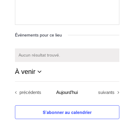
Évènements pour ce lieu
Aucun résultat trouvé.
Notice
À venir
Sélectionnez
une
Évènements
Évènements
précédents
Aujourd’hui
suivants
date.
S’abonner au calendrier