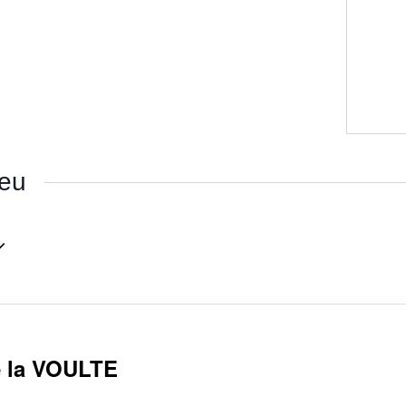
ieu
nnez
e la VOULTE