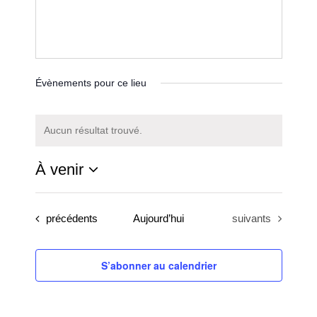
Évènements pour ce lieu
Aucun résultat trouvé.
Notice
À venir
Sélectionnez
une
Évènements
Évènements
précédents
Aujourd’hui
suivants
date.
S’abonner au calendrier