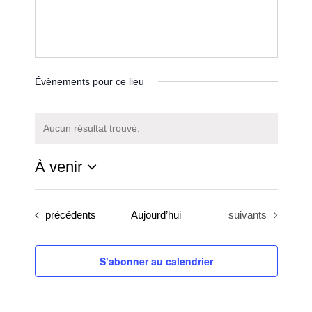
Évènements pour ce lieu
Aucun résultat trouvé.
Notice
À venir
Sélectionnez
une
Évènements
Évènements
précédents
Aujourd’hui
suivants
date.
S’abonner au calendrier