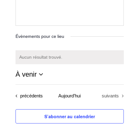
Évènements pour ce lieu
Aucun résultat trouvé.
Notice
À venir
Sélectionnez
une
Évènements
Évènements
précédents
Aujourd’hui
suivants
date.
S’abonner au calendrier