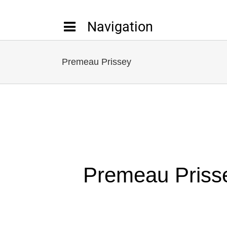
Passer
au
contenu
Premeau Prissey
Premeau Priss