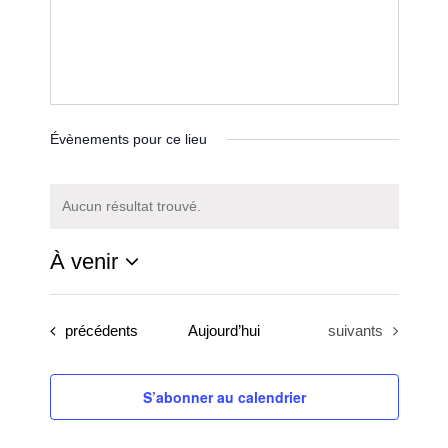
Évènements pour ce lieu
Aucun résultat trouvé.
Notice
À venir
Sélectionnez
une
Évènements
Évènements
précédents
Aujourd’hui
suivants
date.
S’abonner au calendrier