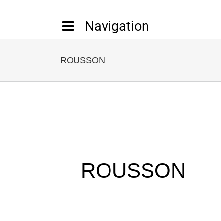
Passer
au
contenu
ROUSSON
ROUSSON