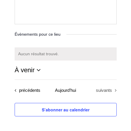
Évènements pour ce lieu
Aucun résultat trouvé.
Notice
À venir
Sélectionnez
une
Évènements
Évènements
précédents
Aujourd’hui
suivants
date.
S’abonner au calendrier