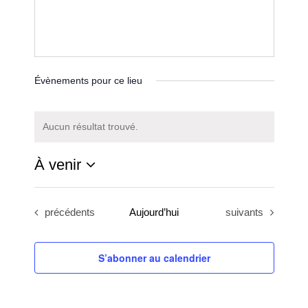
Évènements pour ce lieu
Aucun résultat trouvé.
Notice
À venir
Sélectionnez
une
Évènements
Évènements
précédents
Aujourd’hui
suivants
date.
S’abonner au calendrier