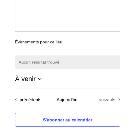
Évènements pour ce lieu
Aucun résultat trouvé.
Notice
À venir
Sélectionnez
une
Évènements
Évènements
précédents
Aujourd’hui
suivants
date.
S’abonner au calendrier