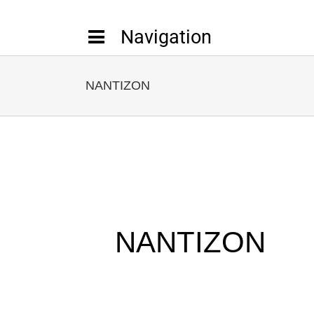
Passer
au
contenu
NANTIZON
NANTIZON