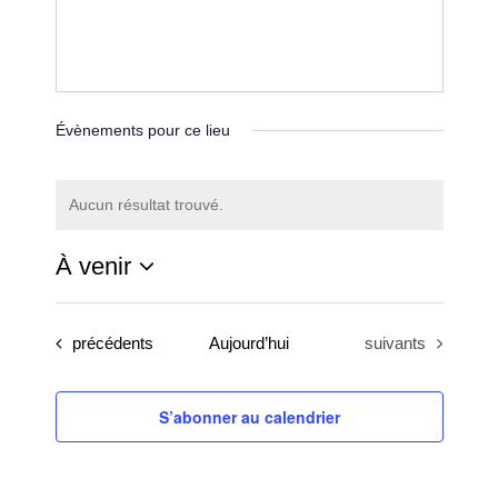
Évènements pour ce lieu
Aucun résultat trouvé.
Notice
À venir
Sélectionnez
une
Évènements
Évènements
précédents
Aujourd’hui
suivants
date.
S’abonner au calendrier