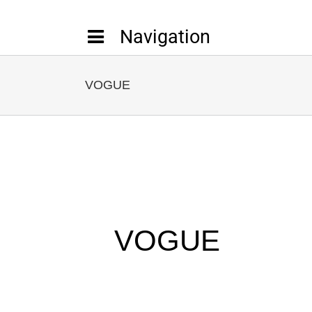
Passer
au
contenu
VOGUE
VOGUE