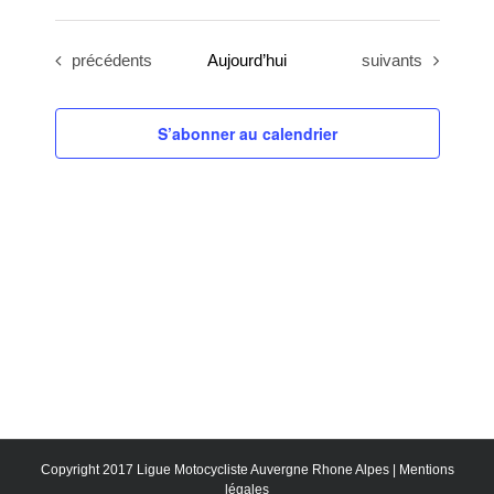
Sélectionnez
une
Évènements
Évènements
précédents
Aujourd’hui
suivants
date.
S’abonner au calendrier
Copyright 2017 Ligue Motocycliste Auvergne Rhone Alpes |
Mentions
légales