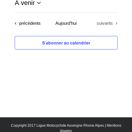
À venir
Sélectionnez
une
Évènements
Évènements
précédents
Aujourd’hui
suivants
date.
S’abonner au calendrier
Copyright 2017 Ligue Motocycliste Auvergne Rhone Alpes |
Mentions
légales