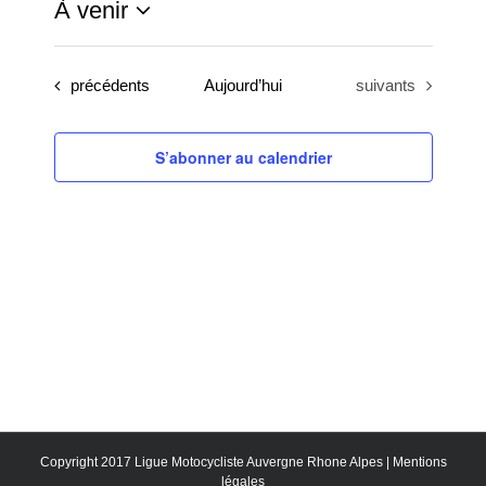
À venir
Sélectionnez
une
Évènements
Évènements
précédents
Aujourd’hui
suivants
date.
S’abonner au calendrier
Copyright 2017 Ligue Motocycliste Auvergne Rhone Alpes |
Mentions
légales