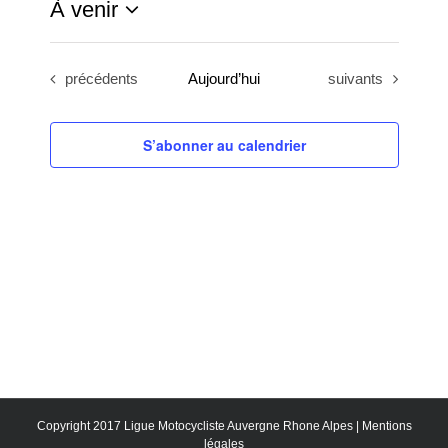
À venir
Sélectionnez
une
Évènements
Évènements
précédents
Aujourd’hui
suivants
date.
S’abonner au calendrier
Copyright 2017 Ligue Motocycliste Auvergne Rhone Alpes |
Mentions
légales