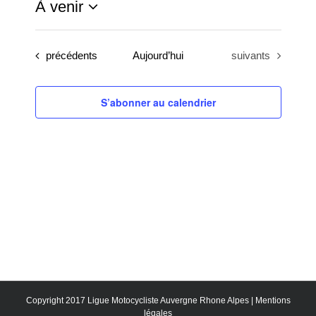
À venir
Sélectionnez
une
Évènements
Évènements
précédents
Aujourd’hui
suivants
date.
S’abonner au calendrier
Copyright 2017 Ligue Motocycliste Auvergne Rhone Alpes |
Mentions
légales