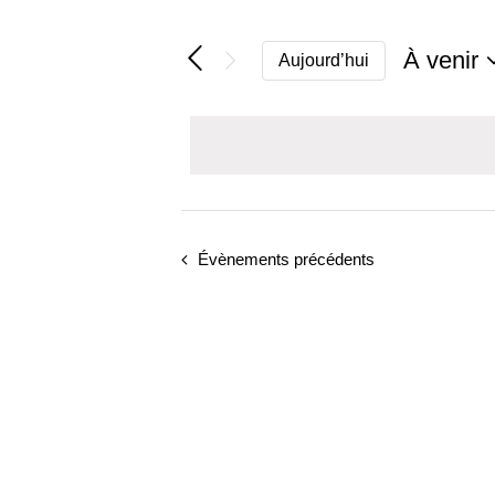
À venir
Aujourd’hui
Sélectio
une
date.
Évènements
précédents