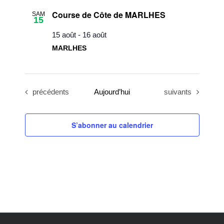
une
Course de Côte de MARLHES
SAM
date.
15
15 août
-
16 août
MARLHES
Évènements
Évènements
précédents
Aujourd’hui
suivants
S’abonner au calendrier