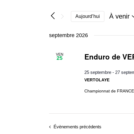
À venir
Aujourd’hui
Sélectio
une
septembre 2026
date.
Enduro de V
VEN
25
25 septembre
-
27 septe
VERTOLAYE
Championnat de FRANC
Évènements
précédents