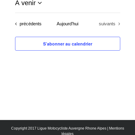
À venir
Sélectionnez
une
Évènements
Évènements
précédents
Aujourd’hui
suivants
date.
S’abonner au calendrier
Copyright 2017 Ligue Motocycliste Auvergne Rhone Alpes |
Mentions
légales