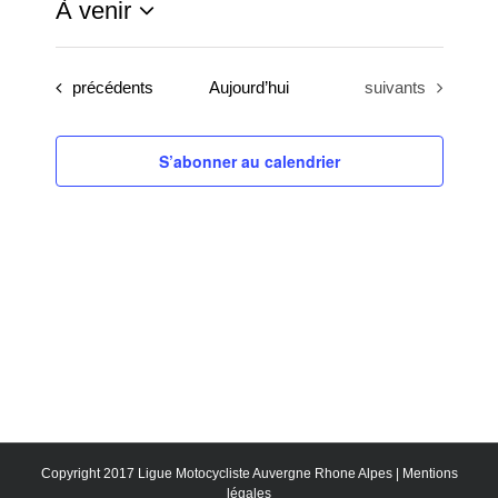
À venir
Sélectionnez
une
Évènements
Évènements
précédents
Aujourd’hui
suivants
date.
S’abonner au calendrier
Copyright 2017 Ligue Motocycliste Auvergne Rhone Alpes |
Mentions
légales